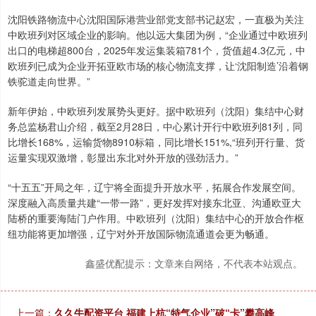
沈阳铁路物流中心沈阳国际港营业部党支部书记赵宏，一直极为关注
中欧班列对区域企业的影响。他以远大集团为例，“企业通过中欧班列
出口的电梯超800台，2025年发运集装箱781个，货值超4.3亿元，中
欧班列已成为企业开拓亚欧市场的核心物流支撑，让‘沈阳制造’沿着钢
铁驼道走向世界。”
新年伊始，中欧班列发展势头更好。据中欧班列（沈阳）集结中心财
务总监杨君山介绍，截至2月28日，中心累计开行中欧班列81列，同
比增长168%，运输货物8910标箱，同比增长151%,“班列开行量、货
运量实现双激增，彰显出东北对外开放的强劲活力。”
“十五五”开局之年，辽宁将全面提升开放水平，拓展合作发展空间。
深度融入高质量共建“一带一路”，更好发挥对接东北亚、沟通欧亚大
陆桥的重要海陆门户作用。中欧班列（沈阳）集结中心的开放合作枢
纽功能将更加增强，辽宁对外开放国际物流通道会更为畅通。
鑫盛优配提示：文章来自网络，不代表本站观点。
上一篇：
久久牛配资平台 福建上杭“特气企业”破“卡”攀高峰