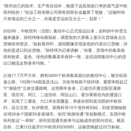
“除对自己的技术、生产有自信外，敢接下这批加急订单的底气是中欧
班列给的！”铝业工程有限公司商务部部长金鑫算了笔账，“运输时间
只有海运的三分之一，价格是空运的五分之一，划算！”
2023年，中欧班列（沈阳）集结中心正式投运以来，这样的中外货主
越来越多。孙经纬移动着鼠标，调度室的大屏幕上显示出货场各点位
货物排布情况，“鼠标悬停时，虚拟图像呈现蓝色的代表出口货物，绿
色的是进口到达货物。”孙经纬为记者讲解，“你看，货场中的集装箱
排布较多。蓝色、绿色的数量基本保持一致，这也说明集结中心的进
出口物流走势基本均衡。”
占地17.7万平方米、拥有2600个标准集装箱位的集结中心，被京哈高
速公路、102和104国道及沈山、京哈等铁路干线环绕，紧密串联起辽
宁“海陆空”立体交通路网。运营两年多来，已成功开通沈阳至满洲
里、绥芬河、同江、二连浩特、阿拉山口、霍尔果斯在内的通道口
岸，实现了三通道、六口岸全面覆盖，承接全部到发沈阳的中欧班
列，设立汉堡、杜伊斯堡、莫斯科等10个境外终到站，到发货物辐射
全球20余个国家50多座城市。依托“铁路快通”等创新模式，实现中欧
班列发运“一单制”，班列实现通关效率与运输成本的双向优化。截至
目前，已累计往返开行中欧班列2309列，运输货物超过22万标箱。