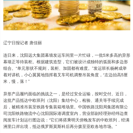
辽宁日报记者 唐佳丽
连日来，沈阳远大集团幕墙发运车间里一片忙碌，一批5米多高的异形
幕墙正等待装柜。根据建筑造型，它们被设计成独特的弧面和多边形
组合。“单元形状不规则，装柜、加固都有难度。”发运班长杨树成举
着对讲机，小心翼翼地指挥着叉车司机调整吊装角度，“左边抬高5厘
米，慢，落！”
异形产品履约面临的挑战之一，是经过安全运输，按时交付。近日，
这批产品抵达中欧班列（沈阳）集结中心，检验、通关等手续完成
后，被精准吊装至铁路专集装箱堆场里。中国铁路沈阳局集团有限公
司沈阳铁路物流中心沈阳国际港调度室内，营业部副经理孙经纬边查
阅发车计划运行图边说：“它们将搭乘明天傍晚发车的中欧班列，经满
洲里口岸出境，抵达俄罗斯莫斯科后再分拨至亚欧各地市场。”