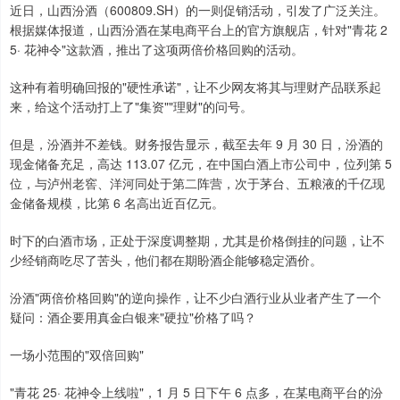
近日，山西汾酒（600809.SH）的一则促销活动，引发了广泛关注。
根据媒体报道，山西汾酒在某电商平台上的官方旗舰店，针对"青花 2
5· 花神令"这款酒，推出了这项两倍价格回购的活动。
这种有着明确回报的"硬性承诺"，让不少网友将其与理财产品联系起
来，给这个活动打上了"集资""理财"的问号。
但是，汾酒并不差钱。财务报告显示，截至去年 9 月 30 日，汾酒的
现金储备充足，高达 113.07 亿元，在中国白酒上市公司中，位列第 5
位，与泸州老窖、洋河同处于第二阵营，次于茅台、五粮液的千亿现
金储备规模，比第 6 名高出近百亿元。
时下的白酒市场，正处于深度调整期，尤其是价格倒挂的问题，让不
少经销商吃尽了苦头，他们都在期盼酒企能够稳定酒价。
汾酒"两倍价格回购"的逆向操作，让不少白酒行业从业者产生了一个
疑问：酒企要用真金白银来"硬拉"价格了吗？
一场小范围的"双倍回购"
"青花 25· 花神令上线啦"，1 月 5 日下午 6 点多，在某电商平台的汾