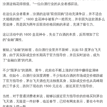
汾酒这钱花得很值。"一位白酒行业的从业者感叹说。
在这位从业者看来，汾酒的这场"双倍回购"活动充满争议，并不适合
大规模的推广，1600 盒花神令被客户一抢而光，并非因为这款酒多么
受追捧，而是因为两年后双倍价格回购的承诺，充满了吸引力。
这让活动中的 1600 盒花神令，失去了白酒的本质，反而增加了它
的"金融"属性。
被贴上"金融"的标签，在白酒行业里并不新鲜，比如 53 度茅台飞天
酒，由于其实际成交价长期高于官方指导价，并且实时波动，成为
了"金融白酒"的代表。
不少"囤茅台"的酒商、黄牛，此前在不断上涨的行情中赚得盆满钵
满。但如今，白酒行业深度调整，不少知名白酒的市场成交价都跌破
了官方指导价，茅台飞天酒也无法独善其身，实际成交价也从高峰期
的三千多元，跌到了现在的 1500 元左右，接近其官方指导价。
当然，对于普通消费者来说，能够以接近官方指导价的价格买到茅台
飞天酒，无疑是一件好事，临近春节，已经有网友表示，要在今年的
年夜饭上摆一瓶。