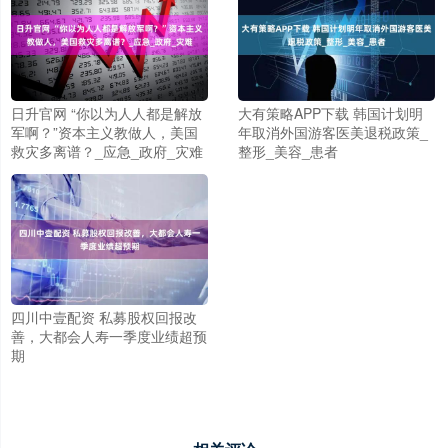
日升官网 “你以为人人都是解放
大有策略APP下载 韩国计划明
军啊？”资本主义教做人，美国
年取消外国游客医美退税政策_
救灾多离谱？_应急_政府_灾难
整形_美容_患者
四川中壹配资 私募股权回报改
善，大都会人寿一季度业绩超预
期