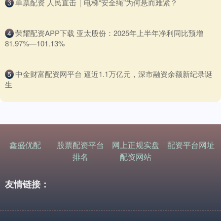
​单票配资 人民直击｜电梯“安全绳”为何悬而难紧？
3
​荣耀配资APP下载 亚太股份：2025年上半年净利同比预增
4
81.97%—101.13%
​中金财富配资网平台 逼近1.1万亿元，深市融资余额新纪录诞
5
生
鑫盛优配
股票配资平台
网上正规实盘
配资平台网址
排名
配资网站
友情链接：