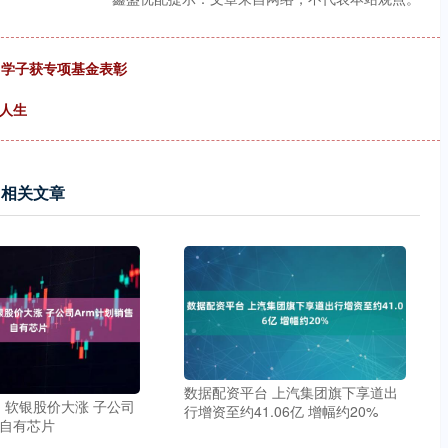
名学子获专项基金表彰
彩人生
相关文章
数据配资平台 上汽集团旗下享道出
 软银股价大涨 子公司
行增资至约41.06亿 增幅约20%
售自有芯片