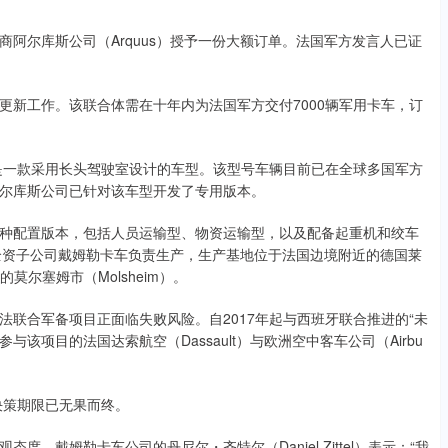
尔库斯公司（Arquus）授予一份大额订单。法国军方发言人已证
新工作。该联合体需在十年内为法国军方交付7000辆军用卡车，订
这是一款采用长头驾驶室设计的车型。该型号车辆目前已在全球多国军方
尔库斯公司已针对该车型开发了专用版本。
配置版本，包括人员运输型、物资运输型，以及配备起重机和绞车
G）全资子公司戴姆勒卡车负责生产，生产基地位于法国边境附近的德国莱
的莫尔塞姆市（Molsheim）。
合军备项目正面临失败风险。自2017年起与西班牙联合推进的“未
该项目的法国达索航空（Dassault）与欧洲空中客车公司（Airbu
决策期限已无果而终。
戴姆勒卡车公司的丹尼尔・齐特尔（Daniel Zittel）表示：“我