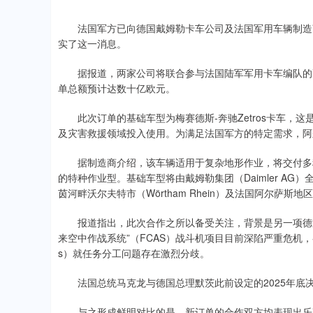
法国军方已向德国戴姆勒卡车公司及法国军用车辆制造商阿
实了这一消息。
据报道，两家公司将联合参与法国陆军军用卡车编队的更
单总额预计达数十亿欧元。
此次订单的基础车型为梅赛德斯-奔驰Zetros卡车，
及灾害救援领域投入使用。为满足法国军方的特定需求，阿
据制造商介绍，该车辆适用于复杂地形作业，将交付多种
的特种作业型。基础车型将由戴姆勒集团（Daimler A
茵河畔沃尔夫特市（Wörtham Rhein）及法国阿尔萨斯地区
报道指出，此次合作之所以备受关注，背景是另一项德法联
来空中作战系统”（FCAS）战斗机项目目前深陷严重危机，参与
s）就任务分工问题存在激烈分歧。
法国总统马克龙与德国总理默茨此前设定的2025年底
与之形成鲜明对比的是，新订单的合作双方均表现出乐观态度。