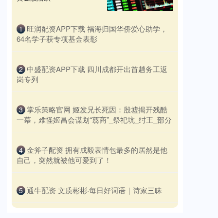
​旺润配资APP下载 福海归国华侨爱心助学，
1
64名学子获专项基金表彰
​中盛配资APP下载 四川成都开出首趟务工返
2
岗专列
​掌乐策略官网 姬发兄长死因：殷墟揭开残酷
3
一幕，难怪姬昌会谋划“翦商”_祭祀坑_纣王_部分
​金斧子配资 拥有成毅表情包最多的居然是他
4
自己，突然就被他可爱到了！
​通牛配资 文质彬彬·每日好词语｜诗家三昧
5