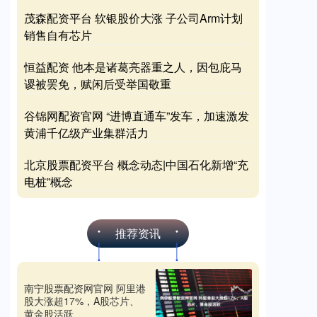
茂森配资平台 软银股价大涨 子公司Arm计划
销售自有芯片
恒益配资 他本是诸葛亮器重之人，因包庇马
谡被罢免，赋闲后受举国敬重
谷锦网配资官网 “进博直通车”发车，加速激发
黄浦千亿级产业集群活力
北京股票配资平台 概念动态|中国石化新增“充
电桩”概念
推荐资讯
南宁股票配资网官网 阿里港
股大涨超17%，A股芯片、
黄金股活跃