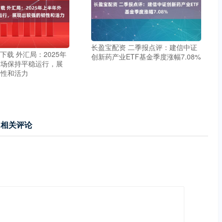
长盈宝配资 二季报点评：建信中证
下载 外汇局：2025年
创新药产业ETF基金季度涨幅7.08%
市场保持平稳运行，展
韧性和活力
相关评论