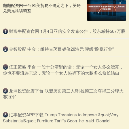
翻翻配资网平台 欧美贸易不确定之下，英镑
兑美元延续调整
​财富牛配资官网 1月4日亚信安全发布公告，股东减持567万股
1
​金智股配 中金：维持古茗目标价28港元 评级“跑赢行业”
2
​亿正策略 平台 一段十分清醒的话：无论一个女人多么漂亮，
3
你也不要流连忘返，无论一个女人热裤下的大腿多么修长洁白
​龙坤投资配资平台 联盟历史第三人!利拉德三次夺得三分球大
4
赛冠军
​汇丰配资APP下载 Trump Threatens to Impose &quot;Very
5
Substantial&quot; Furniture Tariffs Soon_he_said_Donald