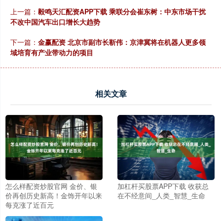
上一篇：
毅鸣天汇配资APP下载 乘联分会崔东树：中东市场干扰
不改中国汽车出口增长大趋势
下一篇：
金赢配资 北京市副市长靳伟：京津冀将在机器人更多领
域培育有产业带动力的项目
相关文章
怎么样配资炒股官网 金价、银
加杠杆买股票APP下载 收获总
价再创历史新高！金饰开年以来
在不经意间_人类_智慧_生命
每克涨了近百元